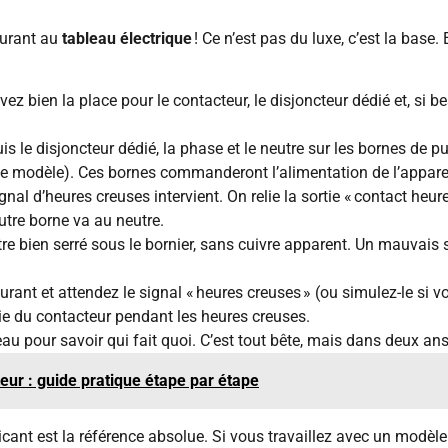
ourant au
tableau électrique
! Ce n’est pas du luxe, c’est la base.
vez bien la place pour le contacteur, le disjoncteur dédié et, si b
is le disjoncteur dédié, la phase et le neutre sur les bornes de 
on le modèle). Ces bornes commanderont l’alimentation de l’appare
signal d’heures creuses intervient. On relie la sortie « contact heu
utre borne va au neutre.
être bien serré sous le bornier, sans cuivre apparent. Un mauvais 
ourant et attendez le signal « heures creuses » (ou simulez-le si 
rtie du contacteur pendant les heures creuses.
eau pour savoir qui fait quoi. C’est tout bête, mais dans deux ans
ur : guide pratique étape par étape
icant est la référence absolue. Si vous travaillez avec un modèle