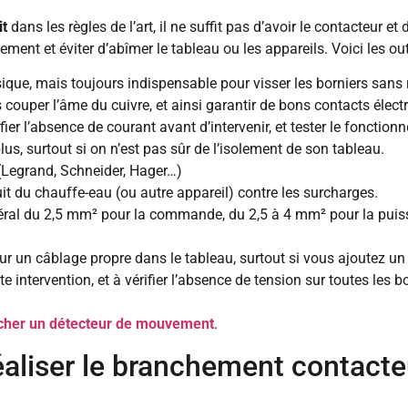
it
dans les règles de l’art, il ne suffit pas d’avoir le contacteur e
ement et éviter d’abîmer le tableau ou les appareils. Voici les out
asique, mais toujours indispensable pour visser les borniers sans r
s couper l’âme du cuivre, et ainsi garantir de bons contacts élect
ifier l’absence de courant avant d’intervenir, et tester le fonction
lus, surtout si on n’est pas sûr de l’isolement de son tableau.
 (Legrand, Schneider, Hager…)
rcuit du chauffe-eau (ou autre appareil) contre les surcharges.
ral du 2,5 mm² pour la commande, du 2,5 à 4 mm² pour la puissa
ur un câblage propre dans le tableau, surtout si vous ajoutez u
e intervention, et à vérifier l’absence de tension sur toutes les b
cher un détecteur de mouvement
.
éaliser le branchement contacteu