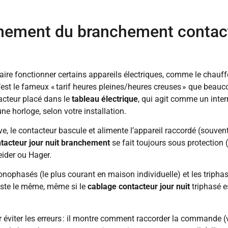
nement du branchement contacte
aire fonctionner certains appareils électriques, comme le chauf
. C’est le fameux « tarif heures pleines/heures creuses » que bea
acteur placé dans le
tableau électrique
, qui agit comme un inte
e horloge, selon votre installation.
e, le contacteur bascule et alimente l’appareil raccordé (souvent l
tacteur jour nuit branchement
se fait toujours sous protection (d
eider ou Hager.
onophasés (le plus courant en maison individuelle) et les triphas
este le même, même si le
cablage contacteur jour nuit
triphasé e
r éviter les erreurs : il montre comment raccorder la commande (