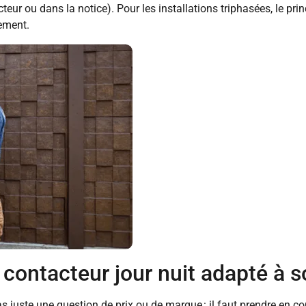
teur ou dans la notice). Pour les installations triphasées, le 
hement.
 contacteur jour nuit adapté à so
s juste une question de prix ou de marque : il faut prendre en co