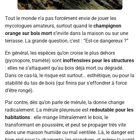
Tout le monde n’a pas forcément envie de jouer les
mycologues amateurs, surtout quand le
champignon
orange sur bois mort
s’invite dans la maison ou sur une
terrasse. La grande question, c’est : “Est-ce dangereux ?”
En général, les espèces qu’on croise le plus dehors
(pycnopore, tramète) sont
inoffensives pour les structures
: elles ne s’attaquent qu’au bois déjà mort ou dégradé.
Dans ce cas-là, le risque est surtout… esthétique, ou pour la
stabilité du tas de bois (qui finira par s’effondrer à force
d’être rongé).
Par contre, dès qu’on parle de mérule, la donne change
radicalement. La mérule pleureuse est
redoutable pour les
habitations
: elle mange littéralement le bois, le
transformant en poussière, et peut se propager très vite
dans une maison humide ou mal ventilée. Là, le danger est
bien réel pour la charpente, les planchers, et même la santé