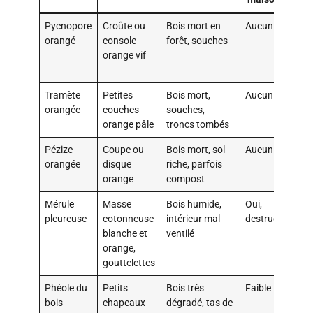
Pycnopore
Croûte ou
Bois mort en
Aucun
C
orangé
console
forêt, souches
l
orange vif
d
n
Tramète
Petites
Bois mort,
Aucun
P
orangée
couches
souches,
m
orange pâle
troncs tombés
t
Pézize
Coupe ou
Bois mort, sol
Aucun
F
orangée
disque
riche, parfois
“
orange
compost
t
Mérule
Masse
Bois humide,
Oui,
O
pleureuse
cotonneuse
intérieur mal
destructeur
p
blanche et
ventilé
r
orange,
gouttelettes
Phéole du
Petits
Bois très
Faible
C
bois
chapeaux
dégradé, tas de
f